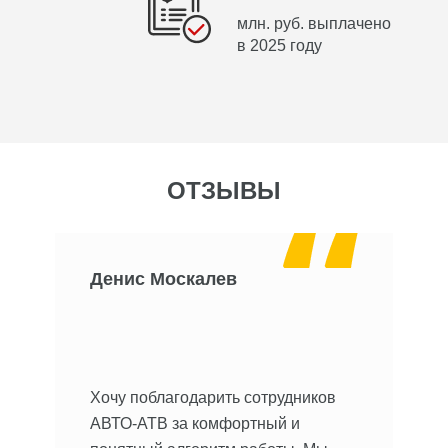
млн. руб. выплачено
в 2025 году
ОТЗЫВЫ
Денис Москалев
О
 Не
Хочу поблагодарить сотрудников
мы.
Хо
АВТО-АТВ за комфортный и
ре