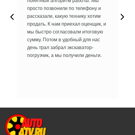
понятный алгоритм работы. Мы
ав
просто позвонили по телефону и
на
рассказали, какую технику хотим
ыло
пр
продать. К нам приехал оценщик, и
ил
кл
мы быстро согласовали итоговую
об
сумму. Потом в удобный для нас
сь,
до
день трал забрал экскаватор-
бы
погрузчик, а мы получили деньги.